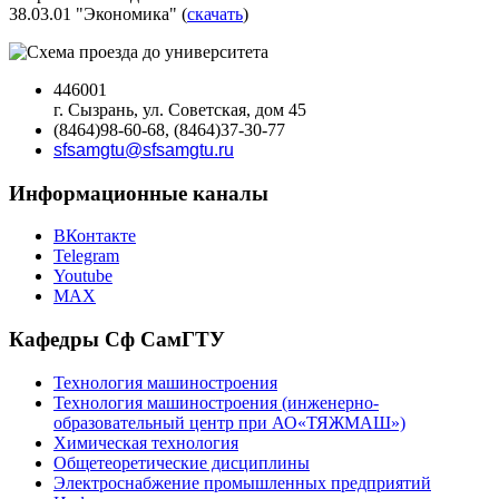
38.03.01 "Экономика" (
скачать
)
446001
г. Сызрань, ул. Советская, дом 45
(8464)98-60-68, (8464)37-30-77
sfsamgtu@sfsamgtu.ru
Информационные каналы
ВКонтакте
Telegram
Youtube
MAX
Кафедры Сф СамГТУ
Технология машиностроения
Технология машиностроения (инженерно-
образовательный центр при АО«ТЯЖМАШ»)
Химическая технология
Общетеоретические дисциплины
Электроснабжение промышленных предприятий