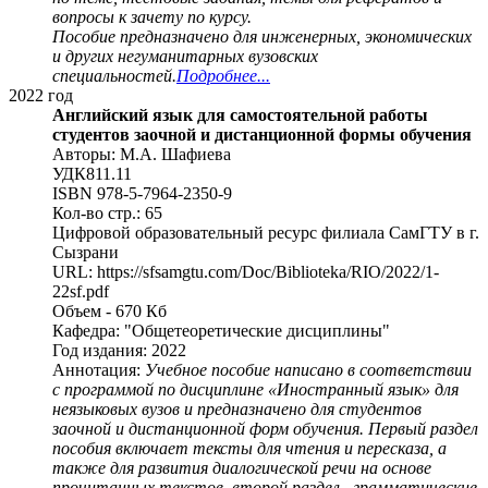
вопросы к зачету по курсу.
Пособие предназначено для инженерных, экономических
и других негуманитарных вузовских
специальностей.
Подробнее...
2022 год
Английский язык для самостоятельной работы
студентов заочной и дистанционной формы обучения
Авторы: М.А. Шафиева
УДК811.11
ISBN 978-5-7964-2350-9
Кол-во стр.: 65
Цифровой образовательный ресурс филиала СамГТУ в г.
Сызрани
URL: https://sfsamgtu.com/Doc/Biblioteka/RIO/2022/1-
22sf.pdf
Объем - 670 Кб
Кафедра: "Общетеоретические дисциплины"
Год издания: 2022
Аннотация:
Учебное пособие написано в соответствии
с программой по дисциплине «Иностранный язык» для
неязыковых вузов и предназначено для студентов
заочной и дистанционной форм обучения. Первый раздел
пособия включает тексты для чтения и пересказа, а
также для развития диалогической речи на основе
прочитанных текстов, второй раздел –грамматические