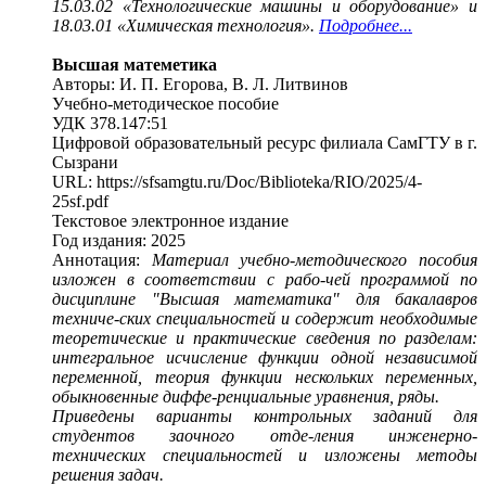
15.03.02 «Технологические машины и оборудование» и
18.03.01 «Химическая технология».
Подробнее...
Высшая матеметика
Авторы: И. П. Егорова, В. Л. Литвинов
Учебно-методическое пособие
УДК 378.147:51
Цифровой образовательный ресурс филиала СамГТУ в г.
Сызрани
URL: https://sfsamgtu.ru/Doc/Biblioteka/RIO/2025/4-
25sf.pdf
Текстовое электронное издание
Год издания: 2025
Аннотация:
Материал учебно-методического пособия
изложен в соответствии с рабо-чей программой по
дисциплине "Высшая математика" для бакалавров
техниче-ских специальностей и содержит необходимые
теоретические и практические сведения по разделам:
интегральное исчисление функции одной независимой
переменной, теория функции нескольких переменных,
обыкновенные диффе-ренциальные уравнения, ряды.
Приведены варианты контрольных заданий для
студентов заочного отде-ления инженерно-
технических специальностей и изложены методы
решения задач.