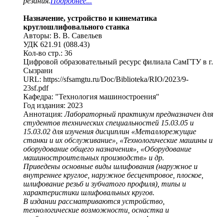
резания.
Подробнее...
Назначение, устройство и кинематика
круглошлифовального станка
Авторы: В. В. Савельев
УДК 621.91 (088.43)
Кол-во стр.: 36
Цифровой образовательный ресурс филиала СамГТУ в г.
Сызрани
URL: https://sfsamgtu.ru/Doc/Biblioteka/RIO/2023/9-
23sf.pdf
Кафедра: "Технология машиностроения"
Год издания: 2023
Аннотация:
Лабораторный практикум предназначен для
студентов технических специальностей 15.03.05 и
15.03.02 для изучения дисциплин «Металлорежущие
станки и их обслуживание», «Технологические машины и
оборудование общего назначения», «Оборудование
машиностроительных производств» и др.
Приведены основные виды шлифования (наружное и
внутреннее круглое, наружное бесцентровое, плоское,
шлифование резьб и зубчатого профиля), типы и
характеристики шлифовальных кругов.
В издании рассматриваются устройство,
технологические возможности, оснастка и