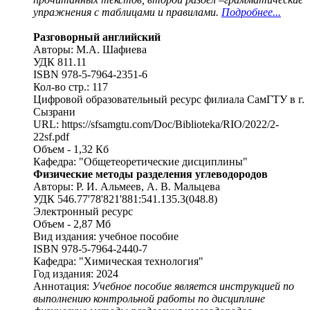
упражнения с таблицами и правилами.
Подробнее...
Разговорный английский
Авторы: М.А. Шафиева
УДК 811.11
ISBN 978-5-7964-2351-6
Кол-во стр.: 117
Цифровой образовательный ресурс филиала СамГТУ в г.
Сызрани
URL: https://sfsamgtu.com/Doc/Biblioteka/RIO/2022/2-
22sf.pdf
Объем - 1,32 Кб
Кафедра: "Общетеоретические дисциплины"
Физические методы разделения углеводородов
Авторы: Р. И. Альмеев, А. В. Мальцева
УДК 546.77'78'821'881:541.135.3(048.8)
Электронный ресурс
Объем - 2,87 Мб
Вид издания: учебное пособие
ISBN 978-5-7964-2440-7
Кафедра: "Химическая технология"
Год издания: 2024
Аннотация:
Учебное пособие является инструкцией по
выполнению контрольной работы по дисциплине