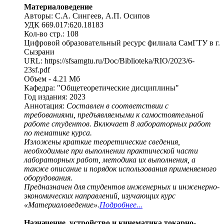
Материаловедение
Авторы: С.А. Сингеев, А.П. Осипов
УДК 669.017:620.18183
Кол-во стр.: 108
Цифровой образовательный ресурс филиала СамГТУ в г.
Сызрани
URL: https://sfsamgtu.ru/Doc/Biblioteka/RIO/2023/6-
23sf.pdf
Объем - 4.21 Мб
Кафедра: "Общетеоретические дисциплины"
Год издания: 2023
Аннотация:
Составлен в соответствии с
требованиями, предъявляемыми к самостоятельной
работе студентов. Включает 8 лабораторных работ
по тематике курса.
Изложены краткие теоретические сведения,
необходимые при выполнении практической части
лабораторных работ, методика их выполнения, а
также описание и порядок использования применяемого
оборудования.
Предназначен для студентов инженерных и инженерно-
экономических направлений, изучающих курс
«Материаловедение».
Подробнее...
Назначение, устройство и кинематика токарно-