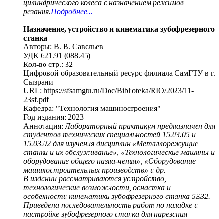
цилиндрического колеса с назначением режимов
резания.
Подробнее...
Назначение, устройство и кинематика зубофрезерного
станка
Авторы: В. В. Савельев
УДК 621.91 (088.45)
Кол-во стр.: 32
Цифровой образовательный ресурс филиала СамГТУ в г.
Сызрани
URL: https://sfsamgtu.ru/Doc/Biblioteka/RIO/2023/11-
23sf.pdf
Кафедра: "Технология машиностроения"
Год издания: 2023
Аннотация:
Лабораторный практикум предназначен для
студентов технических специальностей 15.03.05 и
15.03.02 для изучения дисциплин «Металлорежущие
станки и их обслуживание», «Технологические машины и
оборудование общего назна-чения», «Оборудование
машиностроительных производств» и др.
В издании рассматриваются устройство,
технологические возможности, оснастка и
особенности кинематики зубофрезерного станка 5Е32.
Приведена последовательность работ по наладке и
настройке зубофрезерного станка для нарезания