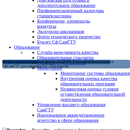
Довузовская подготовка и
дополнительное образование
Профориентационный календарь
старшеклассника
Конференции, олимпиады,
конкурсы
Экскурсии школьников
Центр технического творчества
Буклет Сф СамГТУ
Образование
Служба менеджмента качества
Образовательные стандарты
Магистратура в Сызранском филиале СамГТУ — теперь и в очной форме
Открыт набор на летние программы для детей «Лето с научным уклоном» в
On-Line запись на курсы
Учебный отдел филиала
СфСамГТУ для учащихся 3-х – 10-х классов
Мониторинг
Мониторинг системы образования
Внутренняя оценка качества
образовательных программ
Независимая оценка условия
осуществления образовательной
деятельности
Управление высшего образования
СамГТУ
Национальное аккредитационное
агентство в сфере образования